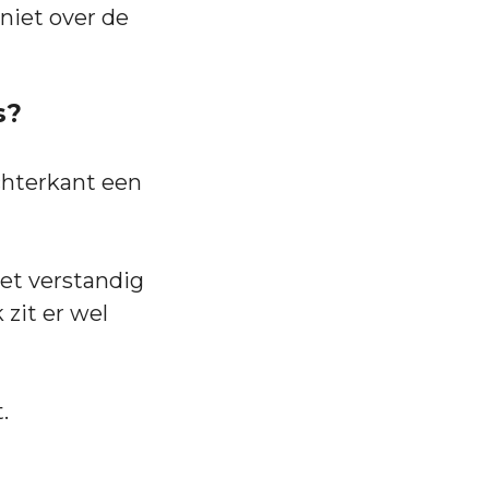
niet over de
s?
chterkant een
et verstandig
zit er wel
.