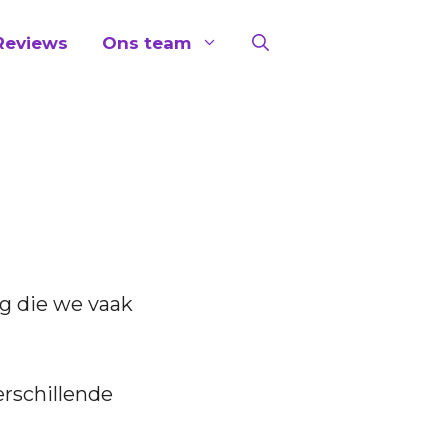
Reviews
Ons team
ag die we vaak
rschillende