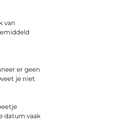
k van
 gemiddeld
nneer er geen
weet je niet
beetje
de datum vaak