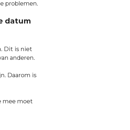
ge problemen.
de datum
 Dit is niet
 van anderen.
jn. Daarom is
 je mee moet