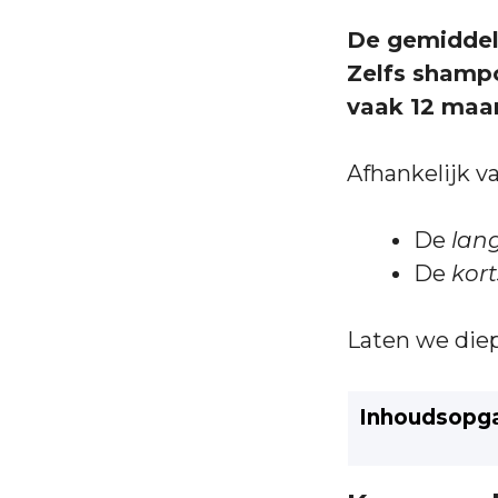
De gemiddel
Zelfs shampo
vaak 12 maa
Afhankelijk v
De
lan
De
kor
Laten we die
Inhoudsopg