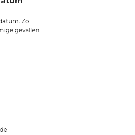
datum
sdatum. Zo
mige gevallen
 de