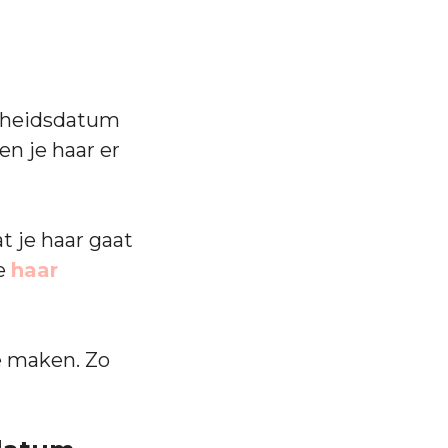
arheidsdatum
en je haar er
t je haar gaat
je
haar
e maken. Zo