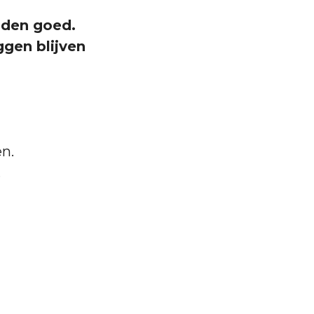
nden goed.
ggen blijven
n.
.