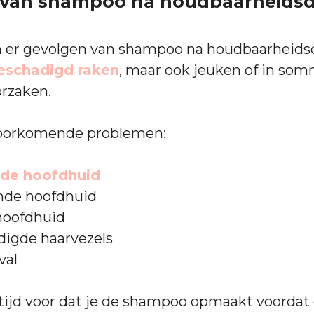
 van shampoo na houdbaarheids
jn er gevolgen van shampoo na houdbaarheid
eschadigd raken
, maar ook jeuken of in som
orzaken.
lvoorkomende problemen:
de hoofdhuid
ende hoofdhuid
hoofdhuid
igde haarvezels
val
ltijd voor dat je de shampoo opmaakt voordat