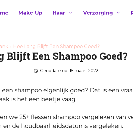
ome
Make-Up
Haar
Verzorging
ank
»
Hoe Lang Blijft Een Shampoo Goed?
g Blijft Een Shampoo Goed?
Geupdate op:
15 maart 2022
ft een shampoo eigenlijk goed? Dat is een vra
aak is het een beetje vaag.
n we 25+ flessen shampoo vergeleken van ve
 en de houdbaarheidsdatums vergeleken.