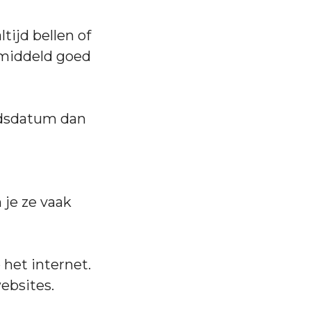
tijd bellen of
emiddeld goed
idsdatum dan
 je ze vaak
 het internet.
ebsites.