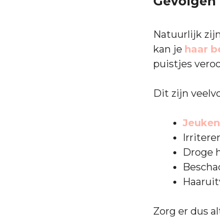
Gevolgen
Natuurlijk zi
kan je
haar b
puistjes vero
Dit zijn vee
Jeuken
Irriter
Droge 
Beschad
Haaruit
Zorg er dus a