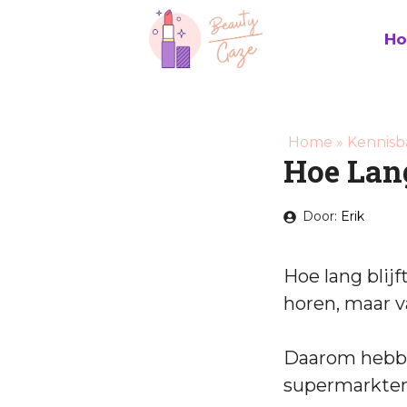
Ga
naar
H
de
inhoud
Home
»
Kennisb
Hoe Lan
Door:
Erik
Hoe lang blij
horen, maar v
Daarom hebbe
supermarkten