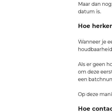
Maar dan nog:
datum is.
Hoe herken
Wanneer je ee
houdbaarheids
Als er geen h
om deze eerst
een batchnum
Op deze manie
Hoe contac