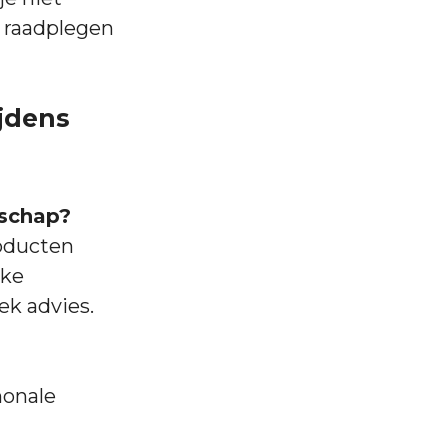
s raadplegen
ijdens
rschap?
oducten
jke
ek advies.
monale