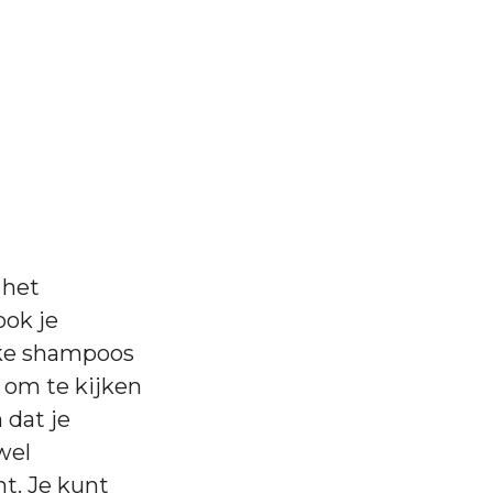
 het
ook je
lke shampoos
 om te kijken
 dat je
wel
t. Je kunt