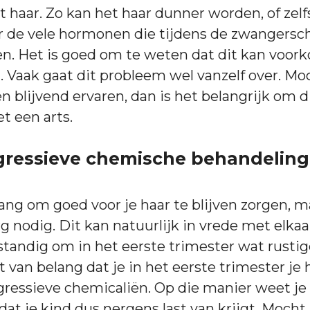
 haar. Zo kan het haar dunner worden, of zelfs
 de vele hormonen die tijdens de zwangersch
. Het is goed om te weten dat dit kan voork
 Vaak gaat dit probleem wel vanzelf over. Moc
 blijvend ervaren, dan is het belangrijk om di
t een arts.
gressieve chemische behandelin
lang om goed voor je haar te blijven zorgen, m
rg nodig. Dit kan natuurlijk in vrede met elka
rstandig om in het eerste trimester wat rustig
t van belang dat je in het eerste trimester je 
ressieve chemicaliën. Op die manier weet je 
at je kind dus nergens last van krijgt. Mocht 