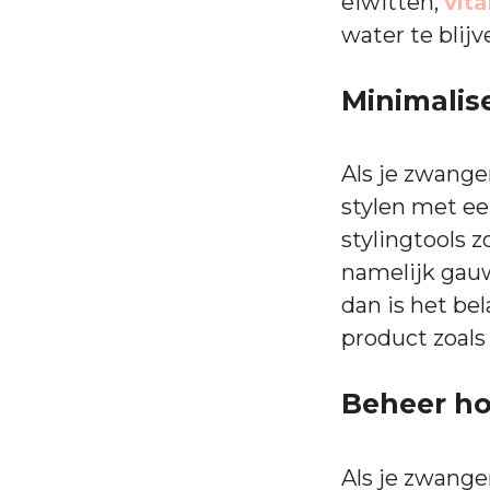
eiwitten,
vit
water te blijv
Minimalise
Als je zwanger
stylen met ee
stylingtools 
namelijk gauw
dan is het b
product zoal
Beheer h
Als je zwange