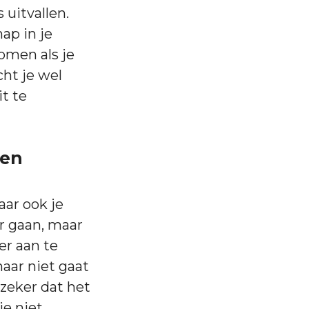
 uitvallen.
ap in je
omen als je
ht je wel
t te
gen
aar ook je
ar gaan, maar
er aan te
haar niet gaat
zeker dat het
je niet