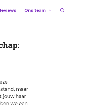
Reviews
Ons team
chap:
eze
stand, maar
at jouw haar
bben we een