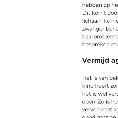
hebben op het
Dit komt door
lichaam komen
zwanger bent.
haarproblemen
bespreken me
Vermijd a
Het is van be
kind heeft zo
het is wel ve
doen. Zo is he
verven met ag
goed gaat en d