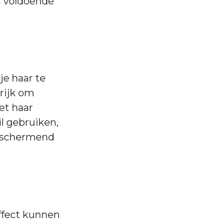
m voldoende
.
je haar te
grijk om
et haar
il gebruiken,
beschermend
ffect kunnen