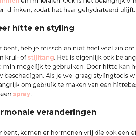
aminen
en mineralen. Ook is het belangrijk o
en drinken, zodat het haar gehydrateerd blijft
er hitte en styling
 bent, heb je misschien niet heel veel zin om 
n krul- of
stijltang
. Het is eigenlijk ook belan
zo min mogelijk te gebruiken. Door hitte kan h
 beschadigen. Als je wel graag stylingtools w
elangrijk om gebruik te maken van een hitte
s een
spray
.
ormonale veranderingen
r bent, komen er hormonen vrij die ook een e