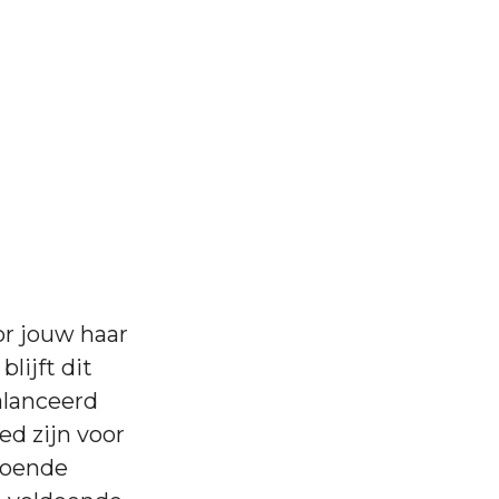
or jouw haar
lijft dit
alanceerd
ed zijn voor
doende