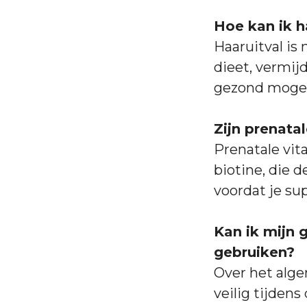
Hoe kan ik h
Haaruitval is
dieet, vermij
gezond mogel
Zijn prenata
Prenatale vit
biotine, die 
voordat je su
Kan ik mijn 
gebruiken?
Over het alge
veilig tijden