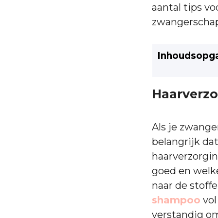
aantal tips vo
zwangerschap
Inhoudsopg
Haarverzo
Als je zwanger
belangrijk dat
haarverzorgin
goed en welke
naar de stoffe
shampoo
vol
verstandig om