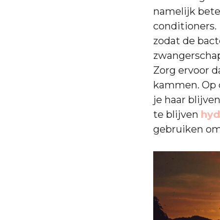
namelijk bet
conditioners.
zodat de bacte
zwangerschap 
Zorg ervoor d
kammen. Op di
je haar blijve
te blijven
hyd
gebruiken om 