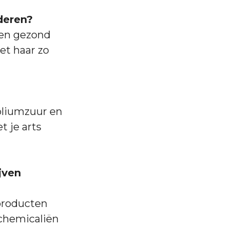
deren?
een gezond
et haar zo
oliumzuur en
t je arts
jven
sproducten
 chemicaliën