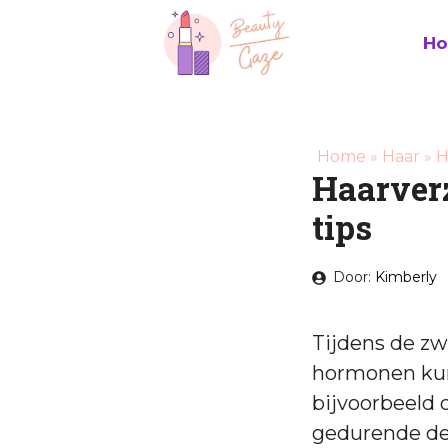
Ga
naar
H
de
inhoud
Home
»
Haar
»
H
Haarver
tips
Door:
Kimberly
Tijdens de z
hormonen kun
bijvoorbeeld 
gedurende de