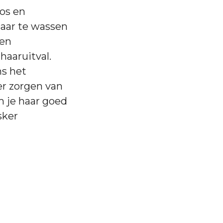
os en
haar te wassen
een
haaruitval.
ns het
er zorgen van
om je haar goed
sker