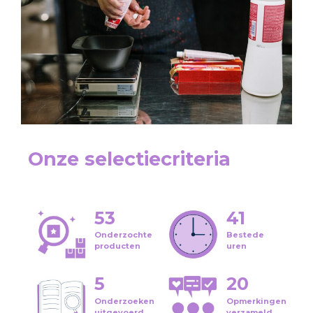
Onze selectiecriteria
53
41
Onderzochte
Bestede
producten
uren
5
20
Onderzoeken
Opmerkingen
uitgevoerd
verzameld