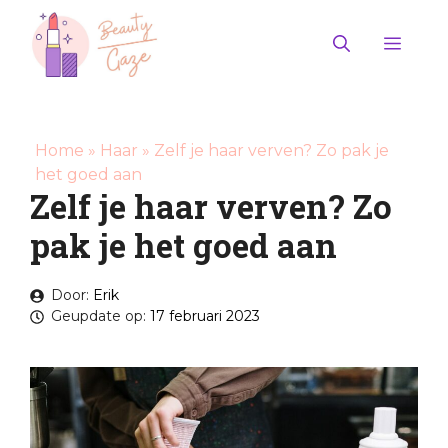
Ga
naar
Men
de
inhoud
Home
»
Haar
»
Zelf je haar verven? Zo pak je
het goed aan
Zelf je haar verven? Zo
pak je het goed aan
Door:
Erik
Geupdate op:
17 februari 2023